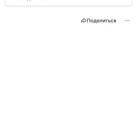
выступает фьючерс. Расскажем, в чем его
особенности.
Поделиться