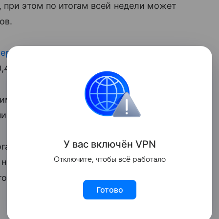
 при этом по итогам всей недели может
ов.
ерс
на медь на бирже Comex дешевеет
0,45 килограмма).
имерно на 2%, в основном за счет
ни поднялись на 3%.
У вас включ
ён
V
P
N
гам торгов четверга стоимость тонны
Отключите, чтобы всё работало
на 0,11%, до 10 956 долларов,
тоимость цинка снизилась на 0,65%,
Готово