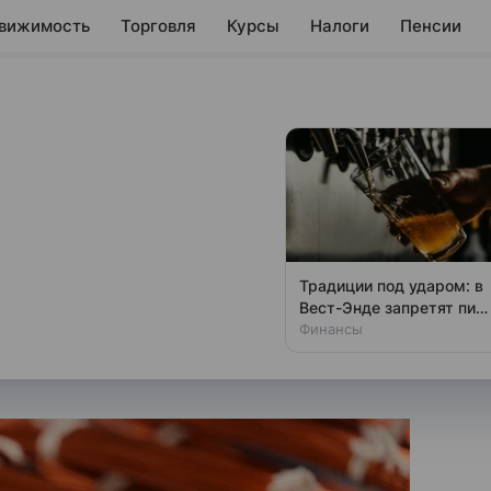
вижимость
Торговля
Курсы
Налоги
Пенсии
жается в пятницу
гов на утро 14 ноября
Традиции под ударом: в
ком меди в этот день.
Вест-Энде запретят пит
у стойки
Финансы