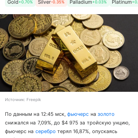
Gold
Silver
Palladium
Platinum
+0.70%
-0.35%
+0.03%
+0
Источник:
Freepik
По данным на 12:45 мск,
фьючерс
на
золото
снижался на 7,09%, до $4 975 за тройскую унцию,
фьючерс на
серебро
терял 16,87%, опускаясь