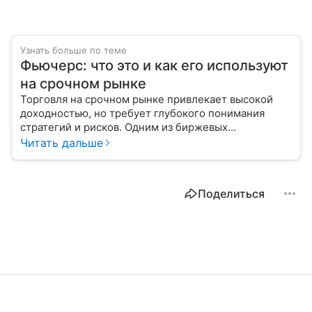
Узнать больше по теме
Фьючерс: что это и как его используют
на срочном рынке
Торговля на срочном рынке привлекает высокой
доходностью, но требует глубокого понимания
стратегий и рисков. Одним из биржевых
инструментов для краткосрочных инвестиций
Читать дальше
выступает фьючерс. Расскажем, в чем его
особенности.
Поделиться