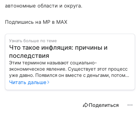
автономные области и округа.
Подпишись на MP в MAX
Узнать больше по теме
Что такое инфляция: причины и
последствия
Этим термином называют социально-
экономическое явление. Существует этот процесс
уже давно. Появился он вместе с деньгами, потому
что эти составляющие неразрывно связаны друг с
Читать дальше
другом.
Поделиться