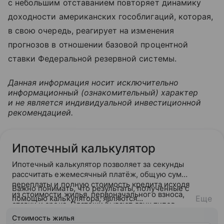
с небольшим отставанием повторяет динамику
доходности американских гособлигаций, которая,
в свою очередь, реагирует на изменения
прогнозов в отношении базовой процентной
ставки Федеральной резервной системы.
Данная информация носит исключительно
информационный (ознакомительный) характер
и не является индивидуальной инвестиционной
рекомендацией.
Ипотечный калькулятор
Ипотечный калькулятор позволяет за секунды
рассчитать ежемесячный платёж, общую сумму
переплаты и полную стоимость кредита исходя
Важно понимать, что результаты, полученные с
из стоимости жилья, первоначального взноса,
помощью калькулятора, являются
Еще
ставки и срока. Платежи бывают двух типов —
ориентировочными. После подачи заявки банк
аннуитетный (фиксированный на весь срок) или
ознакомится с вашей кредитной историей и
Стоимость жилья