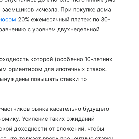
ля заемщиков исчезла. При покупке дома
носом
20% ежемесячный платеж по 30-
сравнению с уровнем двухнедельной
доходность которой (особенно 10-летних
ым ориентиром для ипотечных ставок.
 вынуждены повышать ставки по
частников рынка касательно будущего
номику. Усиление таких ожиданий
окой доходности от вложений, чтобы
г, что толкает вверх процентные ставки.