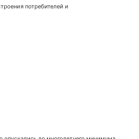
строения потребителей и
но опускались до многолетнего минимума