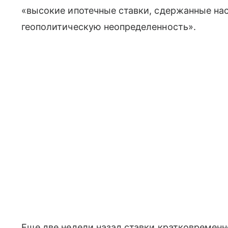
«высокие ипотечные ставки, сдержанные на
геополитическую неопределенность».
Еще две недели назад ставки кратковремен