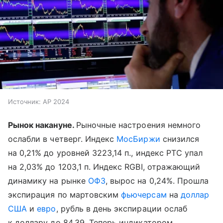
Источник:
AP 2024
Рынок накануне.
Рыночные настроения немного
ослабли в четверг. Индекс
МосБиржи
снизился
на 0,21% до уровней 3223,14 п., индекс РТС упал
на 2,03% до 1203,1 п. Индекс RGBI, отражающий
динамику на рынке
ОФЗ
, вырос на 0,24%. Прошла
экспирация по мартовским
фьючерсам
на
доллар
США
и
евро
, рубль в день экспирации ослаб
к доллару до 84,39. Теперь индикатором