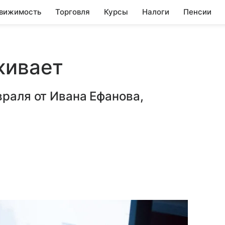
вижимость
Торговля
Курсы
Налоги
Пенсии
живает
враля от Ивана Ефанова,