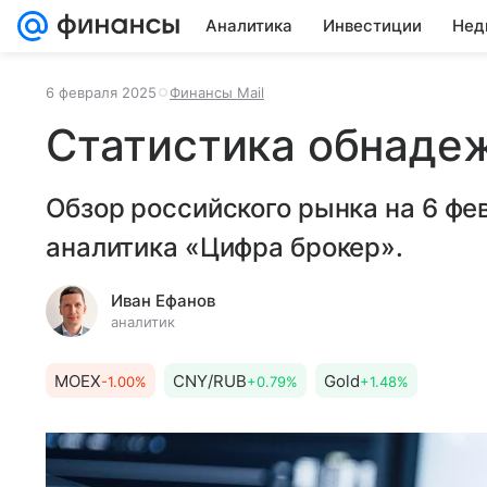
Аналитика
Инвестиции
Нед
6 февраля 2025
Финансы Mail
Статистика обнаде
Обзор российского рынка на 6 фе
аналитика «Цифра брокер».
Иван Ефанов
аналитик
MOEX
CNY/RUB
Gold
-1.00%
+0.79%
+1.48%