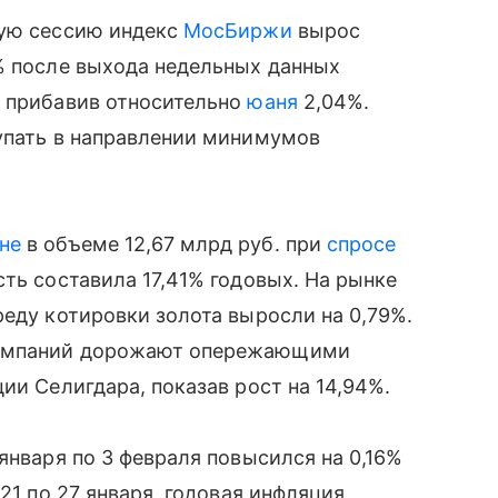
вую сессию индекс
МосБиржи
вырос
% после выхода недельных данных
, прибавив относительно
юаня
2,04%.
тупать в направлении минимумов
не
в объеме 12,67 млрд руб. при
спросе
ть составила 17,41% годовых. На рынке
реду котировки золота выросли на 0,79%.
компаний дорожают опережающими
ии Селигдара, показав рост на 14,94%.
января по 3 февраля повысился на 0,16%
21 по 27 января, годовая инфляция