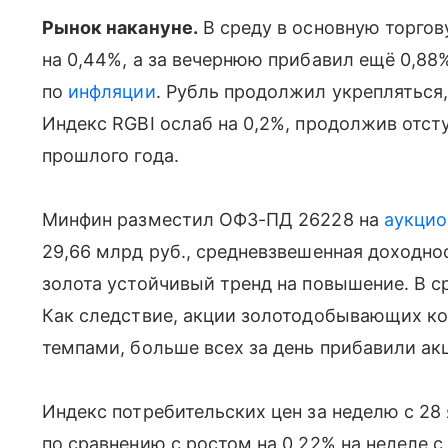
Рынок накануне.
В среду в основную торго
на 0,44%, а за вечернюю прибавил ещё 0,88
по
инфляции
. Рубль продолжил укрепляться
Индекс RGBI ослаб на 0,2%, продолжив отс
прошлого года.
Минфин разместил ОФЗ-ПД 26228 на
аукцио
29,66 млрд руб., средневзвешенная доходнос
золота устойчивый тренд на повышение. В с
Как следствие, акции золотодобывающих 
темпами, больше всех за день прибавили акц
Индекс потребительских цен за неделю с 28 
по сравнению с ростом на 0,22% на неделе с 