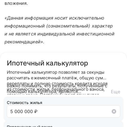
вложения.
«Данная информация носит исключительно
информационный (ознакомительный) характер
и не является индивидуальной инвестиционной
рекомендацией».
Ипотечный калькулятор
Ипотечный калькулятор позволяет за секунды
рассчитать ежемесячный платёж, общую сумму
переплаты и полную стоимость кредита исходя
Важно понимать, что результаты, полученные с
из стоимости жилья, первоначального взноса,
помощью калькулятора, являются
Еще
ставки и срока. Платежи бывают двух типов —
ориентировочными. После подачи заявки банк
аннуитетный (фиксированный на весь срок) или
ознакомится с вашей кредитной историей и
Стоимость жилья
дифференцированный (убывающий).
кредитным рейтингом и на основании вашего
кредитного потенциала предложит точные
условия сотрудничества.
Первоначальный взнос