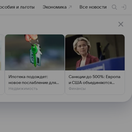
особия и льготы
Экономика
Все новости
Ипотека подождет:
Санкции до 500%: Европа
новое послабление для
и США объединяются
Недвижимость
Финансы
родителей
против России