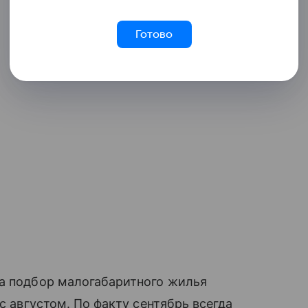
Готово
на подбор малогабаритного жилья
с августом. По факту сентябрь всегда