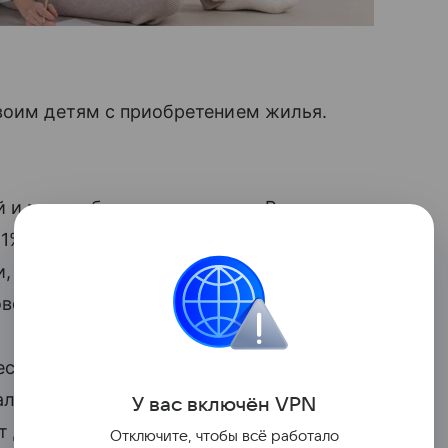
своим детям с приобретением жилья.
й и малогабаритного жилья в России
1% из потенциальных покупателей — это
, что дети отказываются от жилья
оводу качества жизни детей.
еспондентов захотели жить в жилье
альтернативу: около 55% рассчитывают
У вас включ
ён
V
P
N
 делать это в складчину) и 13%
Отключите, чтобы всё работало