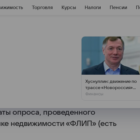
вижимость
Торговля
Курсы
Налоги
Пенсии
П
лько россиян
ью покупать
Хуснуллин: движение по
трассе «Новороссия»
итают, что покупка отдельного
Финансы
восстановлено
ой — обязанность родителей.
аты опроса, проведенного
нке недвижимости «ФЛИП» (есть