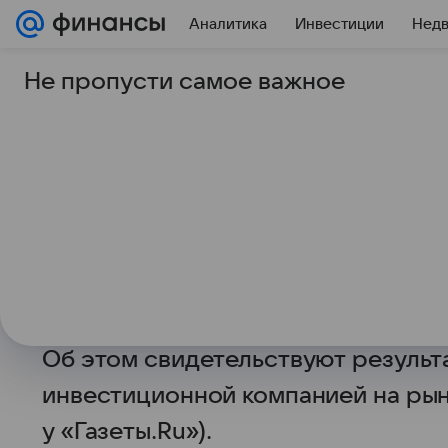
Аналитика
Инвестиции
Нед
Не пропусти самое важное
30 сентября 2025
Газета.Ру
Стало известно, ско
считают обязанност
квартиру детям
Более 65% опрошенных россиян сч
жилья детям или помощь с покупк
Об этом свидетельствуют результ
инвестиционной компанией на ры
у «Газеты.Ru»).