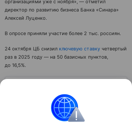
организациями уже с ноября», — отметил
директор по развитию бизнеса Банка «Синара»
Алексей Луценко.
В опросе приняли участие более 2 тыс. россиян.
24 октября ЦБ снизил
ключевую ставку
четвертый
раз в 2025 году — на 50 базисных пунктов,
до 16,5%.
Узнать больше по теме
Доход: 5 основных видов
Рассказываем, что такое доход, какие бывают виды
и источники поступлений, а также какие активы
нельзя отнести к доходам.
Читать дальше