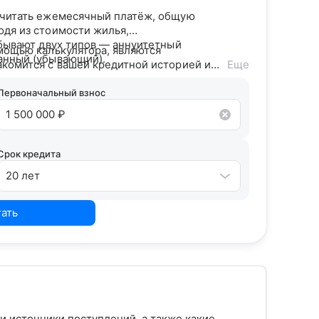
считать ежемесячный платёж, общую
одя из стоимости жилья,
 бывают двух типов — аннуитетный
мощью калькулятора, являются
анный (убывающий).
акомится с вашей кредитной историей и
Еще
дитного потенциала предложит точные
Первоначальный взнос
Срок кредита
20 лет
тать
 и источники поступлений, а также какие