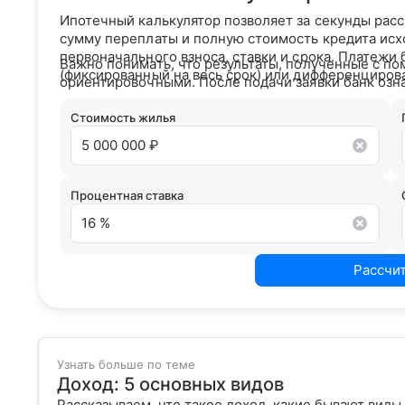
Ипотечный калькулятор позволяет за секунды рас
сумму переплаты и полную стоимость кредита исх
первоначального взноса, ставки и срока. Платежи
Важно понимать, что результаты, полученные с по
(фиксированный на весь срок) или дифференциров
ориентировочными. После подачи заявки банк озн
кредитным рейтингом и на основании вашего кре
условия сотрудничества.
Стоимость жилья
Процентная ставка
Рассчи
Узнать больше по теме
Доход: 5 основных видов
Рассказываем, что такое доход, какие бывают виды