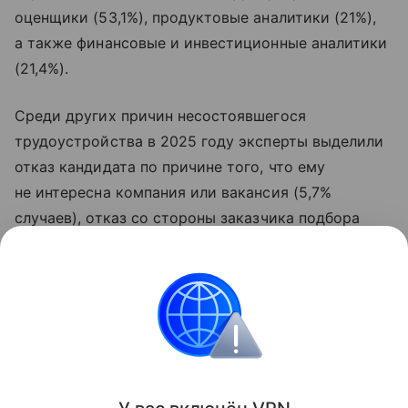
оценщики (53,1%), продуктовые аналитики (21%),
а также финансовые и инвестиционные аналитики
(21,4%).
Среди других причин несостоявшегося
трудоустройства в 2025 году эксперты выделили
отказ кандидата по причине того, что ему
не интересна компания или вакансия (5,7%
случаев), отказ со стороны заказчика подбора
(2,3%) и контроффер кандидату от текущего
работодателя (1,1%). Меньше 1% отказов связаны
с культурным и личностным соответствием или
непрохождением проверки со стороны службы
безопасности компании.
Поделиться