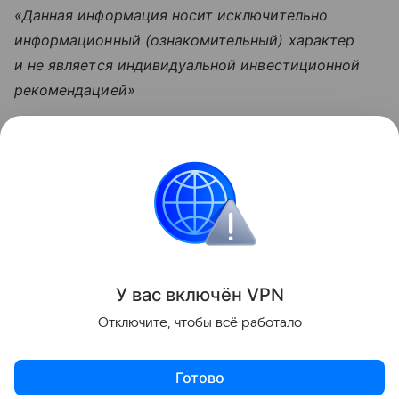
«Данная информация носит исключительно
информационный (ознакомительный) характер
и не является индивидуальной инвестиционной
рекомендацией»
Узнать больше по теме
Инвестиции: как быстро и надежно
приумножить свои накопления
Просто и емко расскажем об инвестициях для
новичков и перечислим их основные ошибки.
Читать дальше
У вас включ
ён
V
P
N
Поделиться
Отключите, чтобы всё работало
Готово