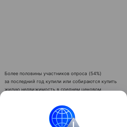
Более половины участников опроса (54%)
за последний год купили или собираются купить
жилую недвижимость в среднем ценовом
сегменте. Экономкласс выбрали 43%
респондентов. Жилье премиум-класса купили или
собираются купить всего 3% опрошенных россиян.