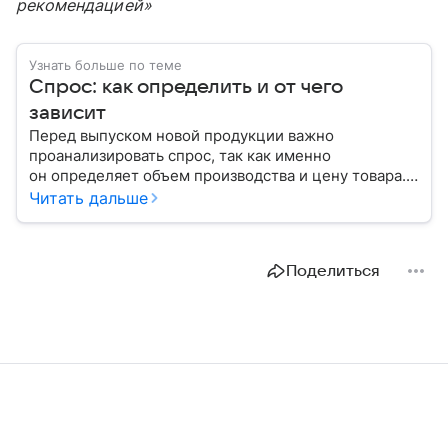
рекомендацией»
Узнать больше по теме
Спрос: как определить и от чего
зависит
Перед выпуском новой продукции важно
проанализировать спрос, так как именно
он определяет объем производства и цену товара.
С помощью эксперта расскажем, как рассчитать
Читать дальше
востребованность изделия на рынке.
Поделиться