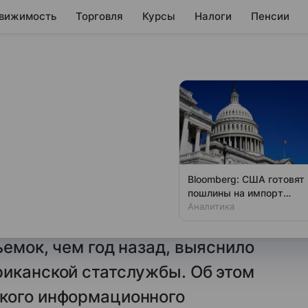
вижимость
Торговля
Курсы
Налоги
Пенсии
овать из ЕС на
ппаратов, чем год
Bloomberg: США готовят
пошлины на импорт
года стали импортировать
поликремния
Аналитика
тоаппаратов, видеокамер
ъемок, чем год назад, выяснило
риканской статслужбы. Об этом
кого информационного