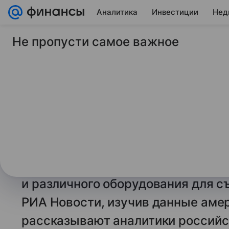
Аналитика
Инвестиции
Нед
Не пропусти самое важное
11 июля 2025
Финансы Mail
США стали импортир
треть больше фотоа
назад
Соединенные Штаты в мае этого 
из Евросоюза на треть больше фо
и различного оборудования для с
РИА Новости, изучив данные аме
рассказывают аналитики российс