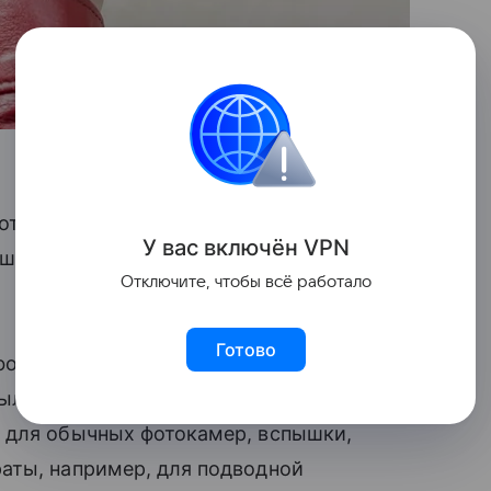
фотооборудования почти на 7,5 миллиона
У вас включ
ён
V
P
N
шлого года, и лишь на 2% меньше,
Отключите, чтобы всё работало
Готово
фотокамеры и детали для них — 2,6
ыли камеры моментальной печати.
 для обычных фотокамер, вспышки,
аты, например, для подводной