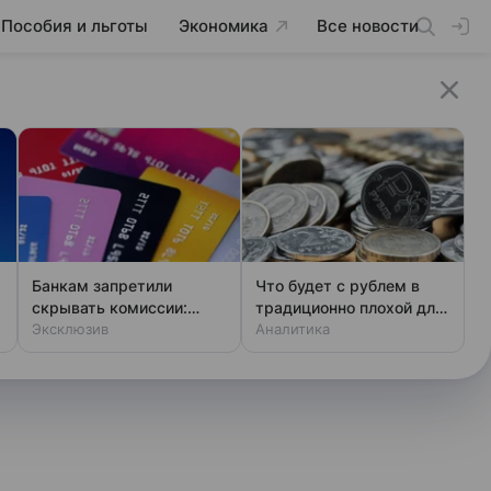
Пособия и льготы
Экономика
Все новости
Банкам запретили
Что будет с рублем в
скрывать комиссии:
традиционно плохой для
закон вступает в силу
Эксклюзив
него период
Аналитика