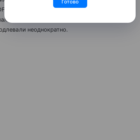
Готово
FAC. В декабре того же года регулятор
шала переговоры об изменении
одлевали неоднократно.