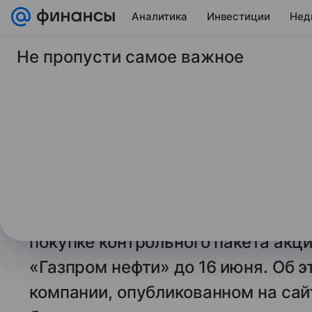
Аналитика
Инвестиции
Нед
Не пропусти самое важное
7 июня 2026
Финансы Mail
США снова продлил
переговоров MOL с
Венгерская нефтегазовая группа 
контролю за иностранными акти
новое разрешение. Регулятор про
покупке контрольного пакета акци
«Газпром нефти» до 16 июня. Об 
компании, опубликованном на са