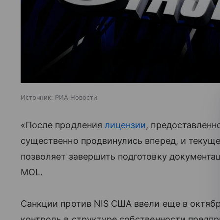
Источник:
РИА Новости
«После продления
лицензии
, предоставленн
существенно продвинулись вперед, и текущ
позволяет завершить подготовку документац
MOL.
Санкции против NIS США ввели еще в октяб
контроль в структуре собственности предпр