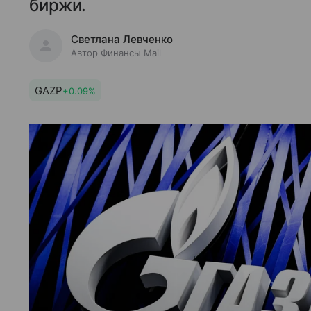
биржи.
Светлана Левченко
Автор Финансы Mail
GAZP
+0.09%