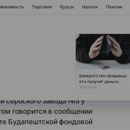
вижимость
Торговля
Курсы
Налоги
Пенсии
и срок
 «Газпромом»
MOL получила от Управления по
Банкротство продавца:
вами (OFAC) Минфина США
кто получит деньги
первым
Торговля
длил срок переговоров о
й сербского завода NIS у
этом говорится в сообщении
йте Будапештской фондовой