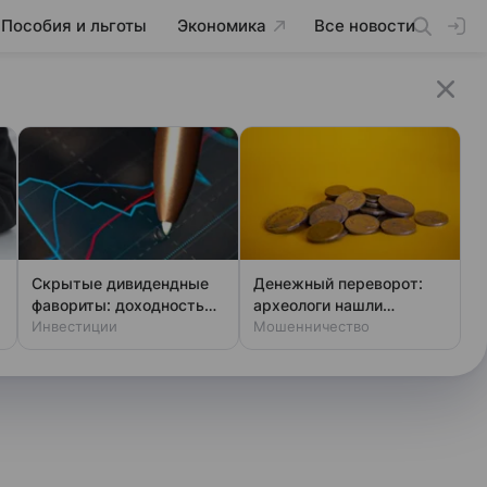
Пособия и льготы
Экономика
Все новости
Скрытые дивидендные
Денежный переворот:
фавориты: доходность
археологи нашли
выше ключевой ставки
Инвестиции
фальшивки XIV века
Мошенничество