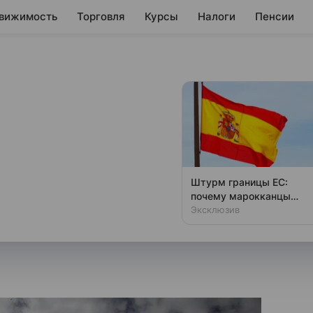
вижимость
Торговля
Курсы
Налоги
Пенсии
ции против
а месяца
отсрочку на введение санкций
Штурм границы ЕС:
ет президент Сербии
почему марокканцы
бегут в Испанию толпам
Эксклюзив