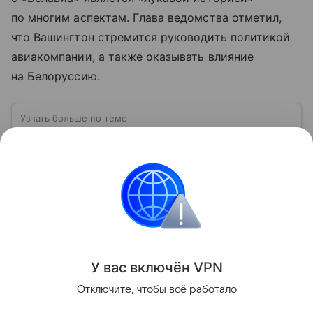
по многим аспектам. Глава ведомства отметил,
что Вашингтон стремится руководить политикой
авиакомпании, а также оказывать влияние
на Белоруссию.
Узнать больше по теме
Лицензия: виды и особенности
получения
В статье расскажем, кому нужна лицензия, а также
выделим особенности, которые необходимо
учитывать при ее получении.
Читать дальше
Поделиться
У вас включ
ён
V
P
N
Отключите, чтобы всё работало