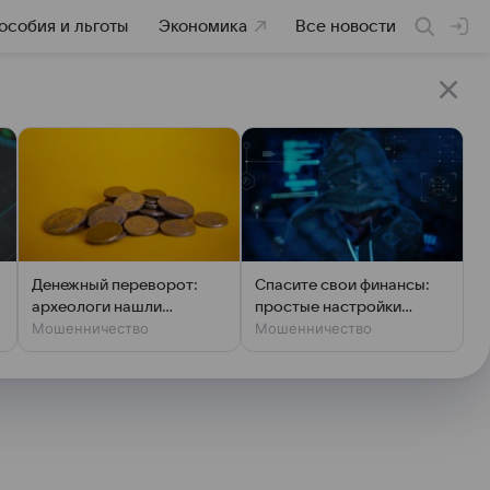
особия и льготы
Экономика
Все новости
Денежный переворот:
Спасите свои финансы:
археологи нашли
простые настройки
Мошенничество
Мошенничество
фальшивки XIV века
против мошенников