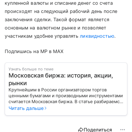
купленной валюты и списание денег со счета
происходят на следующий рабочий день после
заключения сделки. Такой формат является
основным на валютном рынке и позволяет
участникам удобнее управлять
ликвидностью
.
Подпишись на MP в MAX
Узнать больше по теме
Московская биржа: история, акции,
рынки
Крупнейшим в России организатором торгов
ценными бумагами и производными инструментами
считается Московская биржа. В статье разбираемся,
как новичкам начать инвестировать на площадке
Читать дальше
и какие рынки доступны на этой платформе.
Поделиться