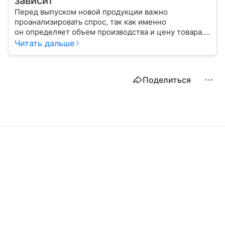
зависит
Перед выпуском новой продукции важно
проанализировать спрос, так как именно
он определяет объем производства и цену товара.
С помощью эксперта расскажем, как рассчитать
Читать дальше
востребованность изделия на рынке.
Поделиться