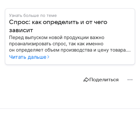
Узнать больше по теме
Спрос: как определить и от чего
зависит
Перед выпуском новой продукции важно
проанализировать спрос, так как именно
он определяет объем производства и цену товара.
С помощью эксперта расскажем, как рассчитать
Читать дальше
востребованность изделия на рынке.
Поделиться