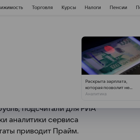
вижимость
Торговля
Курсы
Налоги
Пенсии
П
 Чебурашку за
 1,8 раза
рашку за семь месяцев этого
Раскрыта зарплата,
ыражении, при этом игрушка
которая позволит не
Аналитика
чувствовать зависти
ультперсонажа подешевела —
рубль, подсчитали для РИА
ки аналитики сервиса
таты приводит Прайм.