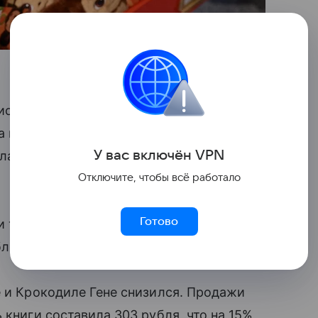
обретали за 671 рубль — на 17%
а игрушку вырос на 77%», — выяснили
У вас включ
ён
V
P
N
нлайн-продаж за январь-июль 2024
Отключите, чтобы всё работало
Готово
 также увеличились: рост составил
лей, что на 19% выше, чем в 2024 году.
е и Крокодиле Гене снизился. Продажи
 книги составила 303 рубля, что на 15%