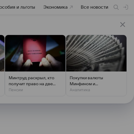
особия и льготы
Экономика
Все новости
Минтруд раскрыл, кто
Покупки валюты
получит право на две
Минфином и
Пенсии
Аналитика
пенсии
спекулянтами разогнали
курс до 83 руб./$