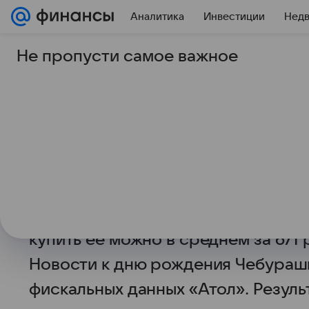
Аналитика
Инвестиции
Нед
Не пропусти самое важное
20 августа 2025
Финансы Mail
Спрос на плюшевого
семь месяцев вырос в
Спрос россиян на плюшевого Чебу
года вырос в 1,8 раза в годовом в
в виде популярного советского м
купить ее можно в среднем за 671 
Новости к дню рождения Чебураш
фискальных данных «Атол». Резуль