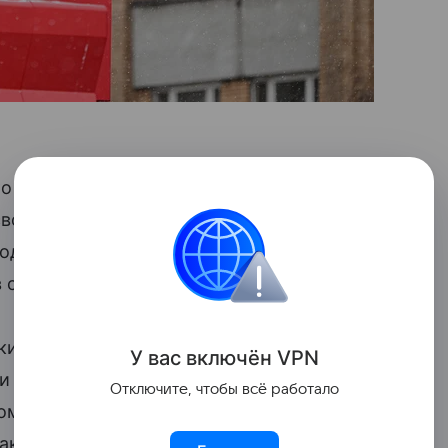
 Co. (ADNOC) и Carlyle Group вошли
своей заинтересованности
родажа которых ускорилась из-
в силу в следующем месяце.
ки, покупатели выстраиваются в очередь,
У вас включ
ён
V
P
N
ми обширного международного бизнеса
Отключите, чтобы всё работало
этом некоторых потенциальных
 активы.