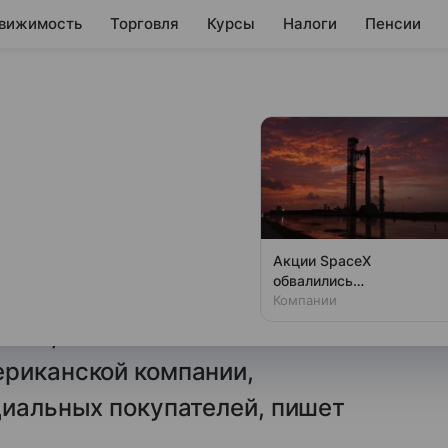
вижимость
Торговля
Курсы
Налоги
Пенсии
в на
ивы Лукойла
ями Exxon и
Акции SpaceX
обвалились
одновременно с аварией
Компании
на Луне
 бы, чтобы глобальные активы
ериканской компании,
циальных покупателей, пишет