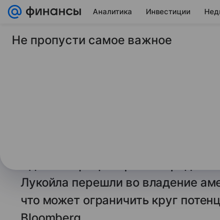
Аналитика
Инвестиции
Нед
Не пропусти самое важное
19 ноября 2025
Финансы Mail
Список претенденто
международные акт
пополнился компани
ADNOC
Администрация Трампа предпочла
Лукойла перешли во владение ам
что может ограничить круг потен
Bloomberg.