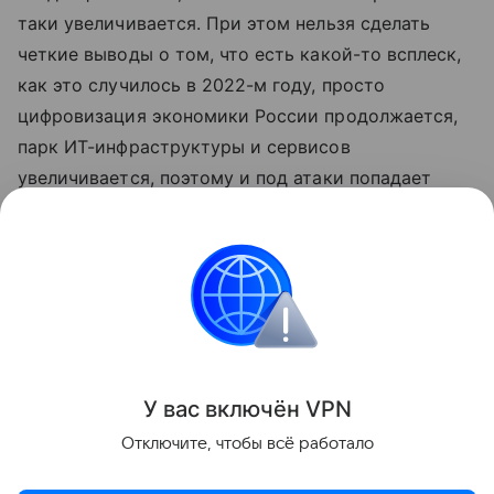
таки увеличивается. При этом нельзя сделать
четкие выводы о том, что есть какой-то всплеск,
как это случилось в 2022-м году, просто
цифровизация экономики России продолжается,
парк ИТ-инфраструктуры и сервисов
увеличивается, поэтому и под атаки попадает
большее число компаний, отмечает Дбар.
«Данная информация носит исключительно
информационный (ознакомительный) характер
и не является индивидуальной инвестиционной
рекомендацией»
У вас включ
ён
V
P
N
Поделиться
Отключите, чтобы всё работало