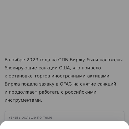
В ноябре 2023 года на СПБ Биржу были наложены
блокирующие санкции США, что привело
к остановке торгов иностранными активами.
Биржа подала заявку в OFAC на снятие санкций
и продолжает работать с российскими
инструментами.
Узнать больше по теме
Фьючерс: что это и как его используют