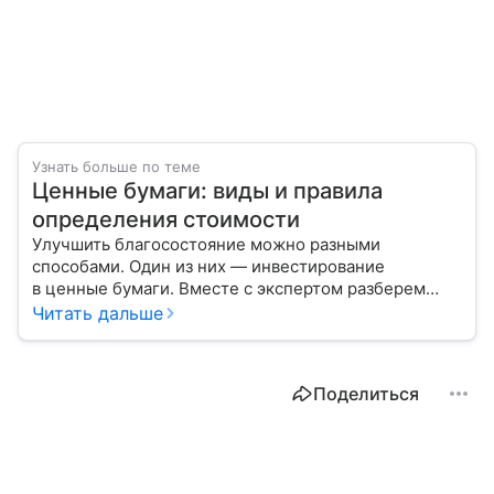
Узнать больше по теме
Ценные бумаги: виды и правила
определения стоимости
Улучшить благосостояние можно разными
способами. Один из них — инвестирование
в ценные бумаги. Вместе с экспертом разберем
их виды, механизм получения дохода и расскажем,
Читать дальше
кому подходит этот инструмент.
Поделиться