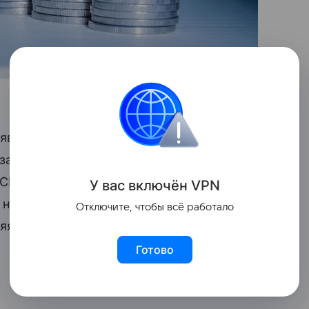
аявки через
брокеров
СПБ-Биржи. После
заявкам, а затем продавать их брокерам
 СПБ-Клиринга в роли центрального
У вас включ
ён
V
P
N
ое нововведение объединит венчурные
Отключите, чтобы всё работало
ляя инвесторам доступ
Готово