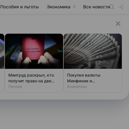
Пособия и льготы
Экономика
Все новости
Минтруд раскрыл, кто
Покупки валюты
получит право на две
Минфином и
пенсии
Пенсии
спекулянтами разогнали
Аналитика
курс до 83 руб./$