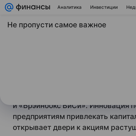
Аналитика
Инвестиции
Нед
Не пропусти самое важное
17 ноября 2025
Market Power
СПБ-Биржа предста
для pre-IPO инвест
С 17 ноября СПБ-Биржа предложи
возможность для участия в pre-I
краудинвестиционные платформы
и «Брэйнбокс ВиСи». Инновация 
предприятиям привлекать капитал
открывает двери к акциям растущ