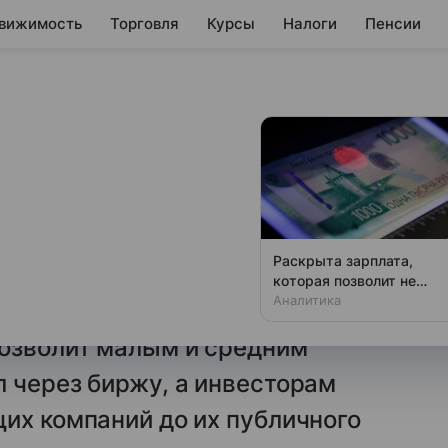
вижимость
Торговля
Курсы
Налоги
Пенсии
вит платформу
иций
т клиентам новую
Раскрыта зарплата,
PO инвестициях через свои
которая позволит не
чувствовать зависти
Аналитика
 «ИнвестТех Будущего»
позволит малым и средним
 через биржу, а инвесторам
их компаний до их публичного