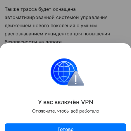
Также трасса будет оснащена
автоматизированной системой управления
движением нового поколения с умным
распознаванием инцидентов для повышения
безопасности на дороге.
Кроме того, «Русдор телематика» также станет
центром компетенций по созданию, внедрению
и эксплуатации комплекса передовых цифровых
решений на основе искусственного интеллекта.
Поделиться
У вас включ
ён
V
P
N
Отключите, чтобы всё работало
Готово