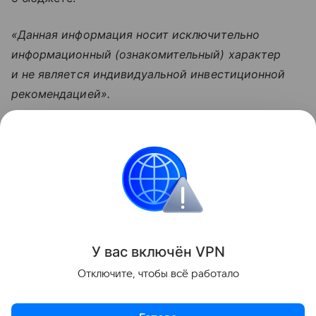
«Данная информация носит исключительно
информационный (ознакомительный) характер
и не является индивидуальной инвестиционной
рекомендацией».
Узнать больше по теме
Доход: 5 основных видов
Рассказываем, что такое доход, какие бывают виды
и источники поступлений, а также какие активы
нельзя отнести к доходам.
Читать дальше
У вас включ
ён
V
P
N
Поделиться
Отключите, чтобы всё работало