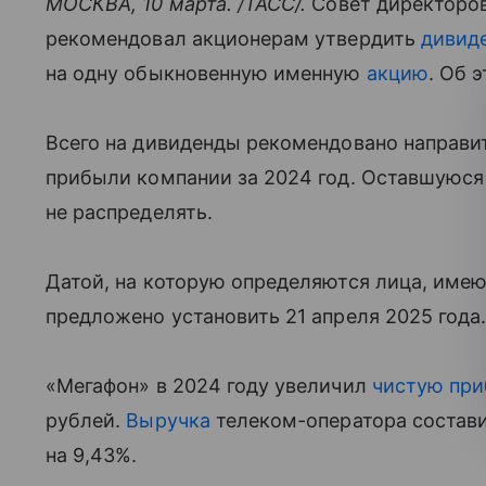
МОСКВА, 10 марта. /ТАСС/.
Совет директоров
рекомендовал акционерам утвердить
дивид
на одну обыкновенную именную
акцию
. Об 
Всего на дивиденды рекомендовано направит
прибыли компании за 2024 год. Оставшуюс
не распределять.
Датой, на которую определяются лица, имею
предложено установить 21 апреля 2025 года
«Мегафон» в 2024 году увеличил
чистую пр
рублей.
Выручка
телеком-оператора состави
на 9,43%.