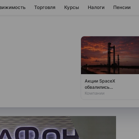
вижимость
Торговля
Курсы
Налоги
Пенсии
«Мегафона»
енды за 2024 год
Акции SpaceX
обвалились
о направить более 15,7 млрд
одновременно с аварией
Компании
ии.
на Луне