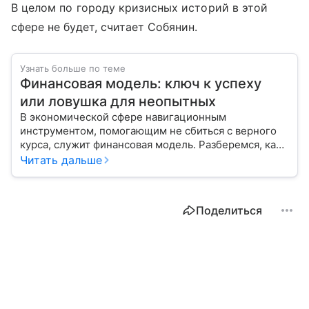
В целом по городу кризисных историй в этой
сфере не будет, считает Собянин.
Узнать больше по теме
Финансовая модель: ключ к успеху
или ловушка для неопытных
В экономической сфере навигационным
инструментом, помогающим не сбиться с верного
курса, служит финансовая модель. Разберемся, как
правильно построить свой путь к финансовому
Читать дальше
благополучию и избежать типичных ошибок.
Поделиться