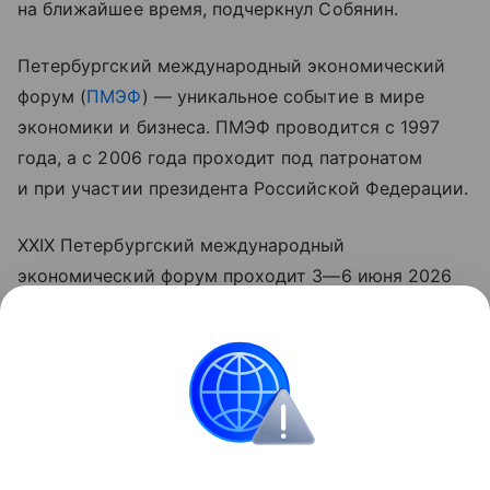
на ближайшее время, подчеркнул Собянин.
Петербургский международный экономический
форум (
ПМЭФ
) — уникальное событие в мире
экономики и бизнеса. ПМЭФ проводится с 1997
года, а с 2006 года проходит под патронатом
и при участии президента Российской Федерации.
XXIX Петербургский международный
экономический форум проходит
3—6 июня
2026
года.
«Данная информация носит исключительно
информационный (ознакомительный) характер и
не является индивидуальной инвестиционной
рекомендацией».