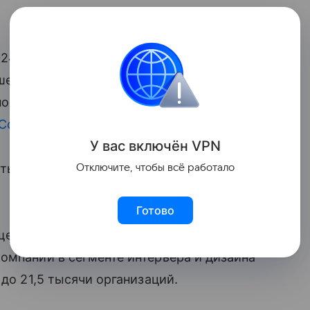
24 году составила 5,85 миллиарда
ше, чем в 2019 году, с другой — очевидны
о в ключевых направлениях, таких как,
Собянин
.
У вас включ
ён
V
P
N
тывается 2,8 тысячи организаций
Отключите, чтобы всё работало
Готово
 еще одной динамично развивающейся
омпаний в сегменте интерьера и дизайна
 до 21,5 тысячи организаций.