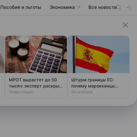
Пособия и льготы
Экономика
Все новости
МРОТ вырастет до 50
Штурм границы ЕС:
тысяч: эксперт раскрыл
почему марокканцы
подвох для работников
Инвестиции
бегут в Испанию толпами
Эксклюзив