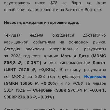
опустившись ниже $78 за барр. на фоне
ослабления напряженности на Ближнем Востоке.
Новости, ожидания и торговые идеи.
Текущая неделя ожидается достаточно
насыщенной событиями на фондовом рынке.
Сегодня раскроют операционные результаты
за 2023 год сеть клиник
Мать и Дитя (
MDMG
895,8 ₽,
−0,36%
)
и
сеть гипермаркетов
Лента
(
LENT
757,5 ₽,
+0,93%
)
. В пятницу результаты
по МСФО за 2023 год опубликует
Норникель
(
GMKN
15950 ₽,
−0,26%
)
и по РСБУ за январь
2024 года —
Сбербанк (
SBER
276,74 ₽,
−0,04%
,
SBERP
276,86 ₽,
−0,01%
)
.
Сегодня — последний день подачи заявок