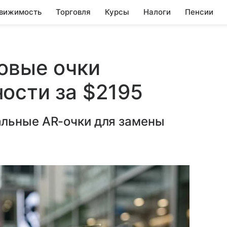
вижимость
Торговля
Курсы
Налоги
Пенсии
овые очки
ости за $2195
льные AR-очки для замены