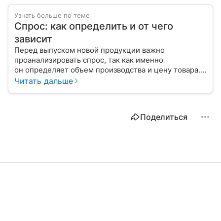
Узнать больше по теме
Спрос: как определить и от чего
зависит
Перед выпуском новой продукции важно
проанализировать спрос, так как именно
он определяет объем производства и цену товара.
С помощью эксперта расскажем, как рассчитать
Читать дальше
востребованность изделия на рынке.
Поделиться