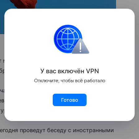
ст мэра Стамбула Экрема Имамоглу
У вас включ
ён
V
P
N
брушили турецкие активы.
Отключите, чтобы всё работало
ычайные меры, чтобы остановить
Готово
вой процентной ставки, валютные
 турецких
акций
.
сегодня проведут беседу с иностранными