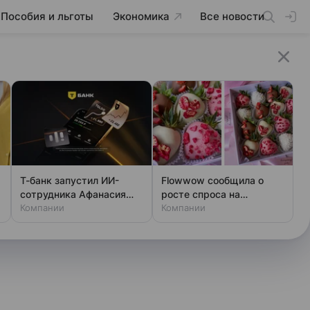
Пособия и льготы
Экономика
Все новости
Т-банк запустил ИИ-
Flowwow сообщила о
сотрудника Афанасия
росте спроса на
для сложных сценариев
Компании
клубнику в шоколаде в
Компании
обслуживания
РФ на 26%