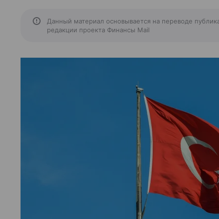
Данный материал основывается на переводе публик
редакции проекта Финансы Mail