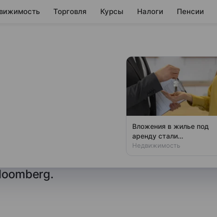
вижимость
Торговля
Курсы
Налоги
Пенсии
сти пытаются
ов после
капитала
Вложения в жилье под
аренду стали
ономические власти
убыточными в России
Недвижимость
транными инвесторами
loomberg.