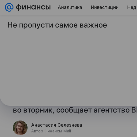
Аналитика
Инвестиции
Нед
Не пропусти самое важное
25 марта 2025
Финансы Mail
СМИ: турецкие вла
успокоить инвестор
массового бегства 
В Турции высокопоставленные эк
планируют побеседовать с инос
во вторник, сообщает агентство B
Анастасия Селезнева
Автор Финансы Mail