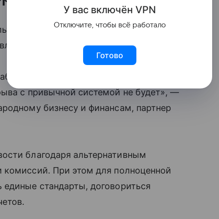
У вас включ
ён
V
P
N
Отключите, чтобы всё работало
альтернативе долларовой инфраструктуре
явления важно отделять от реальных
Готово
 набор пилотных решений. Но предстоит
ыва с привычной системой не будет», —
ародному бизнесу и финансам, партнер
вости благодаря альтернативным
 комиссий. При этом для полноценной
 единые стандарты, договориться
четов.