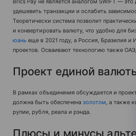
Brics Pay не является аналогом SWIFT — эт
удешевить транзакции и ослабить зависимос
Теоретически система позволит практическ
и конвертировать валюту, что удобно для би
юань
еще в 2021 году, а Россия, Бразилия и
проектов. Осваивают технологию также ОАЭ,
Проект единой валют
В рамках объединения обсуждается и проек
должна быть обеспечена
золотом
, а также 
рупии, рубля, реала и рэнда.
Плюсы и минусы альт