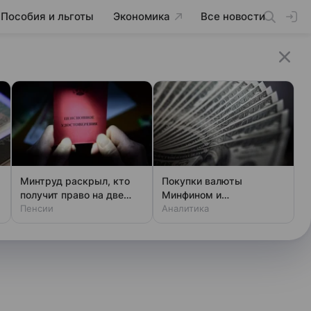
Пособия и льготы
Экономика
Все новости
Минтруд раскрыл, кто
Покупки валюты
получит право на две
Минфином и
пенсии
Пенсии
спекулянтами разогнали
Аналитика
курс до 83 руб./$