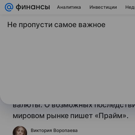
Аналитика
Инвестиции
Нед
Не пропусти самое важное
6 февраля 2026
Финансы Mail
Аналитики: под дол
сразу с двух сторон
Объявление о предстоящем запус
БРИКС совпало с недавними заяв
китайских властей о перспектива
валюты. О возможных последстви
мировом рынке пишет «Прайм».
Виктория Воропаева