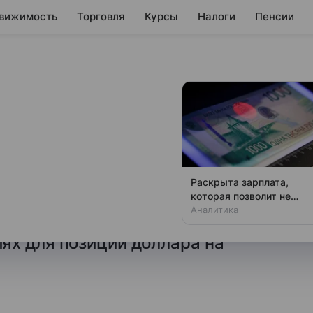
вижимость
Торговля
Курсы
Налоги
Пенсии
лар «копают»
ке платежной системы стран
Раскрыта зарплата,
лениями представителей
которая позволит не
чувствовать зависти
Аналитика
х юаня в качестве резервной
ях для позиций доллара на