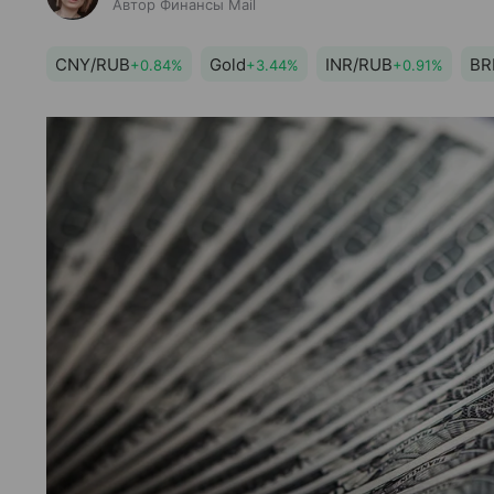
Автор Финансы Mail
CNY/RUB
Gold
INR/RUB
BR
+0.84%
+3.44%
+0.91%