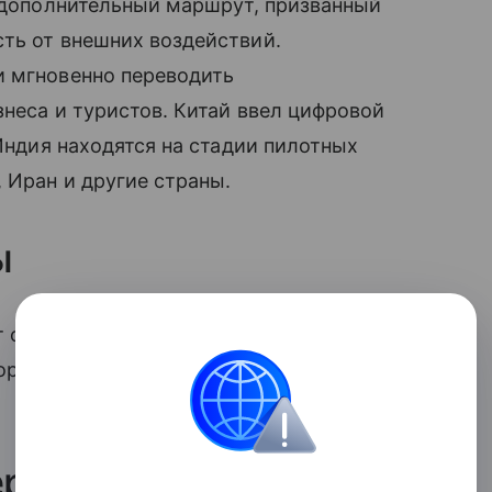
о дополнительный маршрут, призванный
ть от внешних воздействий.
и мгновенно переводить
знеса и туристов. Китай ввел цифровой
 Индия находятся на стадии пилотных
 Иран и другие страны.
ы
т общей цифровой валюты Unit, которая
корзиной из равных пропорций юаня,
ернативы