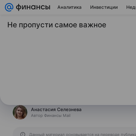
Аналитика
Инвестиции
Нед
Не пропусти самое важное
2 марта 2026
Финансы Mail
СМИ: иранские дро
крупнейший НПЗ Sa
Иранские дроны Shahed-136 атак
нефтеперерабатывающий завод Sa
(город в Саудовской Аравии).
Анастасия Селезнева
Автор Финансы Mail
Данный материал основывается на переводе публик