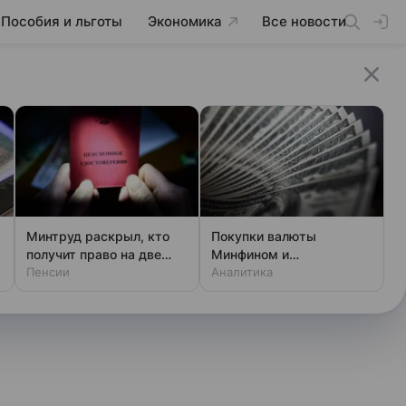
Пособия и льготы
Экономика
Все новости
Минтруд раскрыл, кто
Покупки валюты
получит право на две
Минфином и
пенсии
Пенсии
спекулянтами разогнали
Аналитика
курс до 83 руб./$