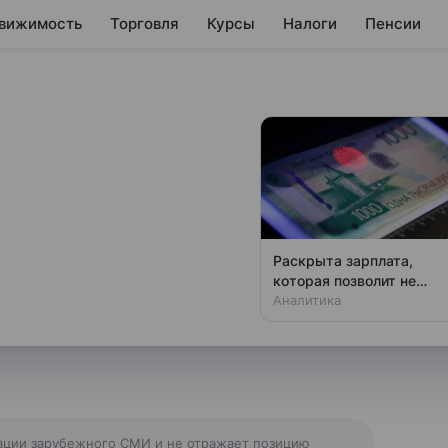
вижимость
Торговля
Курсы
Налоги
Пенсии
ны атаковали
udi Aramco
овали крупнейший
Раскрыта зарплата,
udi Aramco в Рас-Таннуре
которая позволит не
чувствовать зависти
Аналитика
ации зарубежного СМИ и не отражает позицию