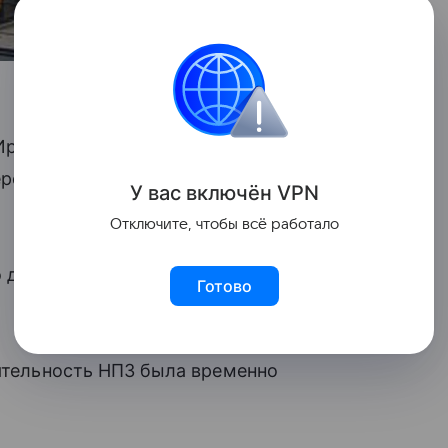
 Иран атаковал нефтяную инфраструктуру
перерабатывающий завод ARAMCO в Рас-
У вас включ
ён
V
P
N
Отключите, чтобы всё работало
По даным издания, небольшой, локальный
Готово
еятельность НПЗ была временно