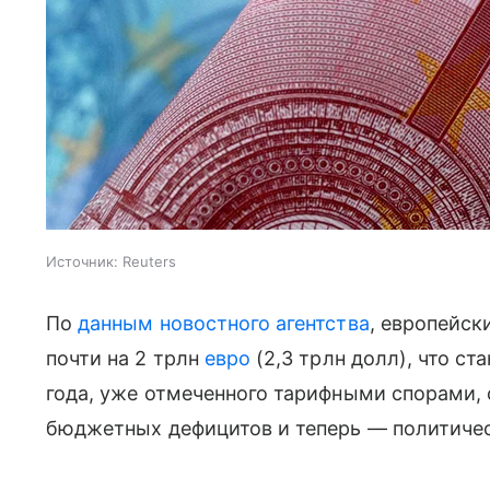
Источник:
Reuters
По
данным новостного агентства
, европейск
почти на 2 трлн
евро
(2,3 трлн долл), что с
года, уже отмеченного тарифными спорами,
бюджетных дефицитов и теперь — политиче