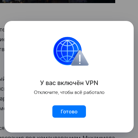
тельности нефтяного комплекса в районе
ием. Решение принято после атаки
твенность за которую возлагается
ый хаб для нефти, перекачиваемой
У вас включ
ён
V
P
N
нских нефтепроводов для
экспорта
нефти
Отключите, чтобы всё работало
нарушение поставок создает серьезные
мечается в сообщении радиостанции.
Готово
тся интенсивные вооруженные
ирования под командованием Мухаммеда