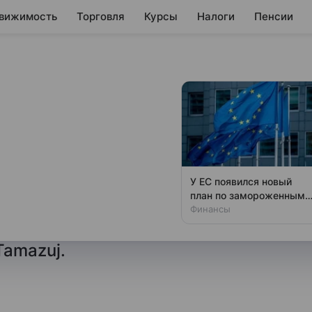
вижимость
Торговля
Курсы
Налоги
Пенсии
 из Судана может
атаки на нефтяной
У ЕС появился новый
план по замороженным
районе города Хеглиг в Судане
активам России
Финансы
кспорта нефти из Южного
Tamazuj.