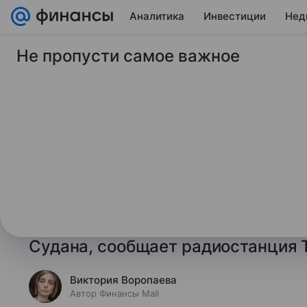
Аналитика
Инвестиции
Нед
Не пропусти самое важное
1 сентября 2025
Финансы Mail
СМИ: экспорт нефти
остановиться из-за 
объект
Атака на нефтяное предприятие в 
может привести к приостановке э
Судана, сообщает радиостанция 
Виктория Воропаева
Автор Финансы Mail