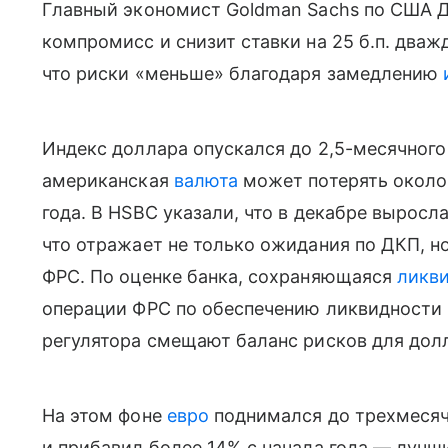
Главный экономист Goldman Sachs по США Д
компромисс и снизит ставки на 25 б.п. дваж
что риски «меньше» благодаря замедлению
Индекс доллара опускался до 2,5-месячного 
американская
валюта
может потерять около 
года. В HSBC указали, что в декабре выросл
что отражает не только ожидания по ДКП, н
ФРС. По оценке банка, сохраняющаяся
ликв
операции ФРС по обеспечению ликвидности 
регулятора смещают баланс рисков для долл
На этом фоне
евро
поднимался до трехмесяч
и прибавил более 14% с начала года — лучши