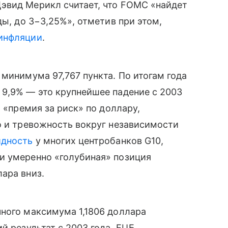
эвид Мерикл считает, что FOMC «найдет
ды, до 3−3,25%», отметив при этом,
инфляции
.
минимума 97,767 пункта. По итогам года
9,9% — это крупнейшее падение с 2003
а «премия за риск» по доллару,
о и тревожность вокруг независимости
идность
у многих центробанков G10,
и умеренно «голубиная» позиция
ара вниз.
ного максимума 1,1806 доллара
й результат с 2003 года. ЕЦБ