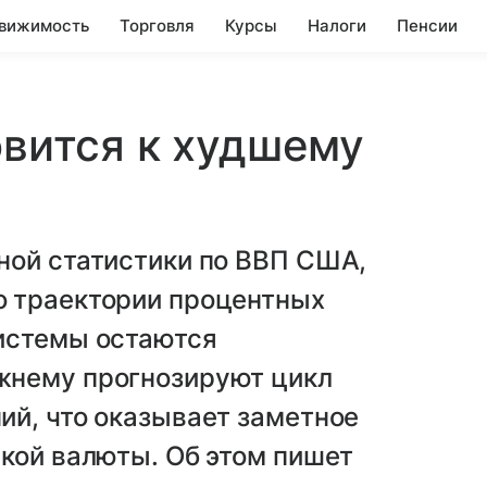
вижимость
Торговля
Курсы
Налоги
Пенсии
овится к худшему
ной статистики по ВВП США,
о траектории процентных
истемы остаются
жнему прогнозируют цикл
ий, что оказывает заметное
кой валюты. Об этом пишет