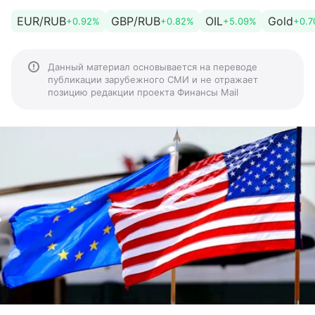
EUR/RUB
GBP/RUB
OIL
Gold
+0.92%
+0.82%
+5.09%
+0.
Данный материал основывается на переводе
публикации зарубежного СМИ и не отражает
позицию редакции проекта Финансы Mail