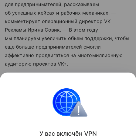
для предпринимателей, рассказываем
об успешных кейсах и рабочих механиках, —
комментирует операционный директор VK
Рекламы Ирина Совик. — В этом году
мы планируем увеличить объем поддержки, чтобы
еще больше предпринимателей смогли
эффективно продвигаться на многомиллионную
аудиторию проектов VK».
Узнать больше по теме
Акции: их виды и способы
инвестирования
В статье подробно расскажем о том, что такое
акции и как на них можно заработать.
Читать дальше
У вас включ
ён
V
P
N