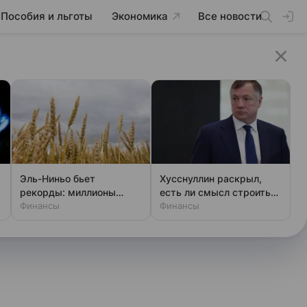
Пособия и льготы
Экономика
Все новости
Эль-Ниньо бьет
Хусснуллин раскрыл,
рекорды: миллионы
есть ли смысл строить
людей останутся без
Финансы
тоннель на Аляску
Финансы
еды