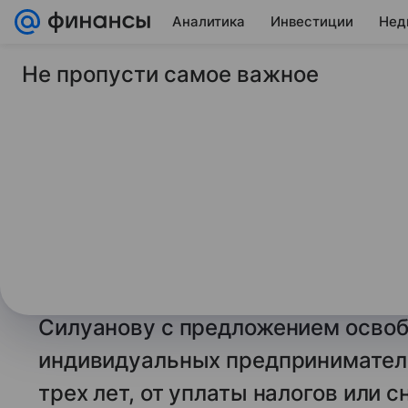
Аналитика
Инвестиции
Нед
Не пропусти самое важное
26 декабря 2025
ТАСС
Слуцкий предложил
самозанятых родите
трех лет от налогов
МОСКВА, 26 декабря. /ТАСС/. Пр
Слуцкий направил письмо минист
Силуанову с предложением освоб
индивидуальных предпринимател
трех лет, от уплаты налогов или 