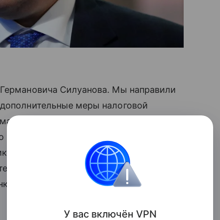
 Германовича Силуанова. Мы направили
 дополнительные меры налоговой
 маленькими детьми, которые честно
но при этом лишены базовых гарантий,
иков. Надо временно освободить
елей от уплаты налога или снизить
нком до трех лет», — сказал Слуцкий.
У вас включ
ён
V
P
N