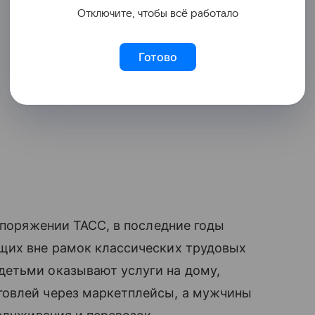
Отключите, чтобы всё работало
Готово
аспоряжении ТАСС, в последние годы
щих вне рамок классических трудовых
етьми оказывают услуги на дому,
говлей через маркетплейсы, а мужчины