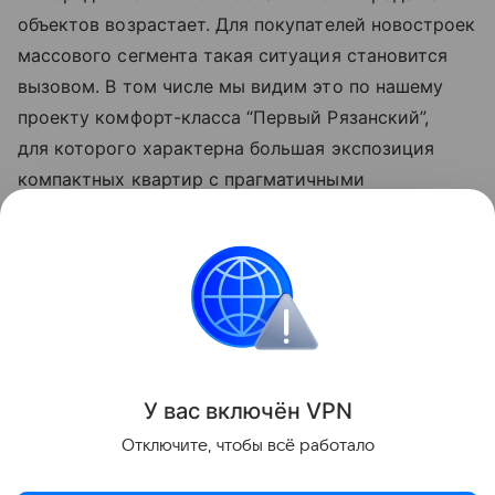
объектов возрастает. Для покупателей новостроек
массового сегмента такая ситуация становится
вызовом. В том числе мы видим это по нашему
проекту комфорт-класса “Первый Рязанский”,
для которого характерна большая экспозиция
компактных квартир с прагматичными
планировками и доступными бюджетами».
Данная информация носит исключительно
информационный (ознакомительный) характер
и не является индивидуальной инвестиционной
рекомендацией.
У вас включ
ён
V
P
N
Поделиться
Отключите, чтобы всё работало